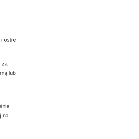
i ostre
i za
rną lub
śnie
j na