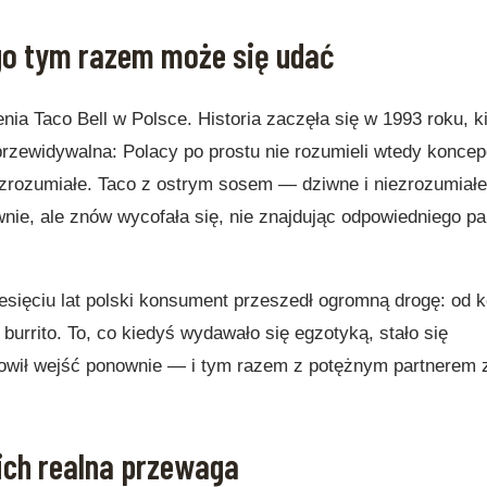
ego tym razem może się udać
enia Taco Bell w Polsce. Historia zaczęła się w 1993 roku, k
przewidywalna: Polacy po prostu nie rozumieli wtedy koncep
zrozumiałe. Taco z ostrym sosem — dziwne i niezrozumiałe
ie, ale znów wycofała się, nie znajdując odpowiedniego par
iesięciu lat polski konsument przeszedł ogromną drogę: od 
urrito. To, co kiedyś wydawało się egzotyką, stało się
owił wejść ponownie — i tym razem z potężnym partnerem 
ich realna przewaga