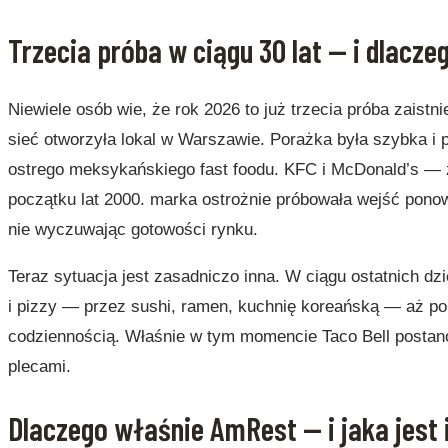
Trzecia próba w ciągu 30 lat — i dlacz
Niewiele osób wie, że rok 2026 to już trzecia próba zaistni
sieć otworzyła lokal w Warszawie. Porażka była szybka i 
ostrego meksykańskiego fast foodu. KFC i McDonald’s — 
początku lat 2000. marka ostrożnie próbowała wejść ponown
nie wyczuwając gotowości rynku.
Teraz sytuacja jest zasadniczo inna. W ciągu ostatnich dz
i pizzy — przez sushi, ramen, kuchnię koreańską — aż po b
codziennością. Właśnie w tym momencie Taco Bell postan
plecami.
Dlaczego właśnie AmRest — i jaka jest 