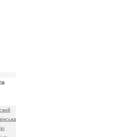
na
ский
аїнська
ki