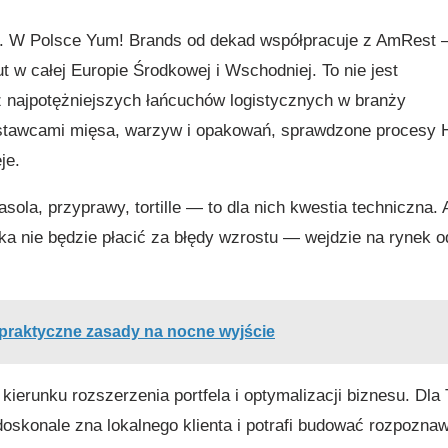
ds. W Polsce Yum! Brands od dekad współpracuje z AmRest
t w całej Europie Środkowej i Wschodniej. To nie jest
 najpotężniejszych łańcuchów logistycznych w branży
 dostawcami mięsa, warzyw i opakowań, sprawdzone procesy 
je.
ola, przyprawy, tortille — to dla nich kwestia techniczna. 
a nie będzie płacić za błędy wzrostu — wejdzie na rynek o
 praktyczne zasady na nocne wyjście
kierunku rozszerzenia portfela i optymalizacji biznesu. Dla
doskonale zna lokalnego klienta i potrafi budować rozpozna