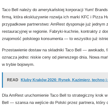
Taco Bell należy do amerykańskiej korporacji Yum! Bran
firmą, która ekskluzywnie rozwija ich marki KFC i Pizza Hu
przypadkowe partnerstwo: AmRest dysponuje już jednym z
restauracyjnej w regionie. Fabryki-kuchnie, kontrakty z
znajomość polskiego konsumenta — to wszystko już istnie
Przestawienie dostaw na składniki Taco Bell — awokado, fas
oznacza jedno: niskie ceny od pierwszego dnia. Nowa mark
w trybie bojowym.
READ
Kluby Kraków 2026: Rynek, Kazimierz, techno i
Dla AmRest uruchomienie Taco Bell to strategiczny krok w 
Bell — szansa na wejście do Polski przez partnera, który 