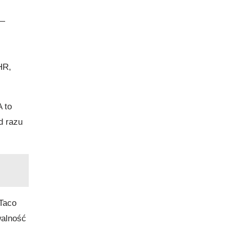
 —
HR,
A to
d razu
 Taco
walność