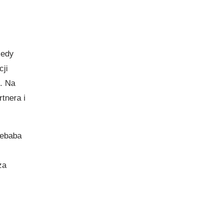
iedy
cji
. Na
tnera i
kebaba
za