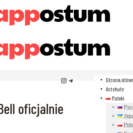
Instagram
Telegram
Strona głów
Artykuły
Polski
ll oficjalnie
Рус
Укр
Pols