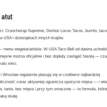
 atut
i: Crunchwrap Supreme, Doritos Locos Tacos, burrito, taco 
 w USA i dziesiątkach innych krajów.
j — menu wegetariańskie. W USA Taco Bell od dawna uchodz
mięsne można oficjalnie i bez dopłaty zastąpić fasolą — cza
alu sieci.
i Wrocław regularnie plasują się w czołówce najbardziej
iczność coraz aktywniej ogranicza spożycie mięsa — i wła
, tanio, bez mięsa i przy tym smacznie — to formuła, które
taką skalę.