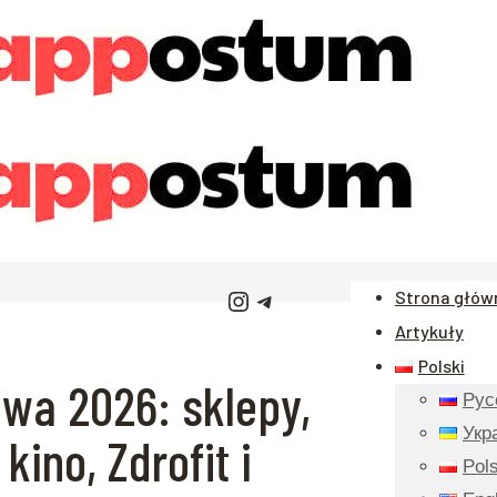
Instagram
Telegram
Strona głów
Artykuły
Polski
wa 2026: sklepy,
Рус
Укр
kino, Zdrofit i
Pols