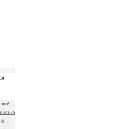
na
ский
аїнська
ki