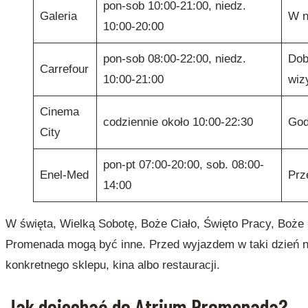
pon-sob 10:00-21:00, niedz.
Galeria
W n
10:00-20:00
pon-sob 08:00-22:00, niedz.
Dob
Carrefour
10:00-21:00
wizy
Cinema
codziennie około 10:00-22:30
God
City
pon-pt 07:00-20:00, sob. 08:00-
Enel-Med
Prz
14:00
W święta, Wielką Sobotę, Boże Ciało, Święto Pracy, Boże N
Promenada mogą być inne. Przed wyjazdem w taki dzień na
konkretnego sklepu, kina albo restauracji.
Jak dojechać do Atrium Promenada?