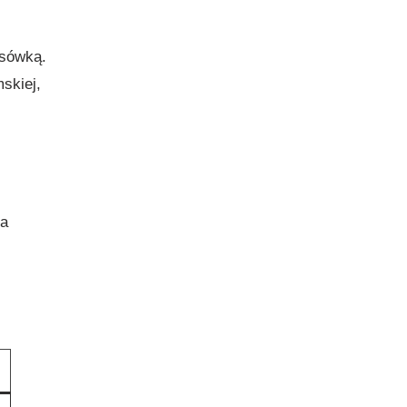
ksówką.
skiej,
ba