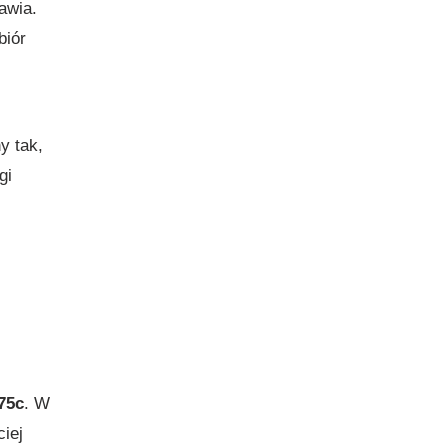
awia.
biór
y tak,
gi
75c
. W
iej