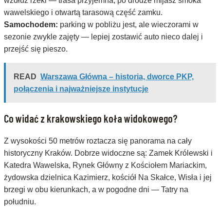
wzdłuż rzeki — trasa przyjemna, po drodze mijasz smoka
wawelskiego i otwartą tarasową część zamku.
Samochodem:
parking w pobliżu jest, ale wieczorami w
sezonie zwykle zajęty — lepiej zostawić auto nieco dalej i
przejść się pieszo.
READ
Warszawa Główna – historia, dworce PKP,
połączenia i najważniejsze instytucje
Co widać z krakowskiego koła widokowego?
Z wysokości 50 metrów roztacza się panorama na cały
historyczny Kraków. Dobrze widoczne są: Zamek Królewski i
Katedra Wawelska, Rynek Główny z Kościołem Mariackim,
żydowska dzielnica Kazimierz, kościół Na Skałce, Wisła i jej
brzegi w obu kierunkach, a w pogodne dni — Tatry na
południu.