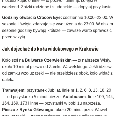
możesz kupić online — to pozwoli uniknąć kolejki w
weekend. Zniżki rodzinne i studenckie — dopytaj przy kasie.
Godziny otwarcia Cracow Eye:
codziennie 10:00–22:00. W
sezonie i święta zdarzają się wydłużenia do 23:00. W niskim
sezonie godziny bywają krótsze — zawsze warto sprawdzić
przed wizytą.
Jak dojechać do koła widokowego w Krakowie
Koło stoi na
Bulwarze Czerwieńskim
— to nabrzeże Wisły,
około 10 minut pieszo od Zamku Wawelskiego. Jeśli idziesz
od zamku wzdłuż rzeki — nie przejdziesz obok, koło widać z
daleka.
Tramwajem:
przystanek Jubilat, linie nr 1, 2, 6, 8, 13, 18, 20
— od przystanku 5 minut pieszo.
Autobusem:
linie 109, 144,
164, 169, 173 i inne — przystanki w pobliżu nabrzeża.
Pieszo z Rynku Głównego:
około 20 minut przez Wawel