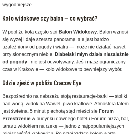
wygodniejsze.
Koło widokowe czy balon — co wybrać?
W pobliżu koła często stoi
Balon Widokowy
. Balon wznosi
się wyżej i daje szerszą panoramę, ale jest bardzo
uzależniony od pogody i wiatru — może nie działać nawet
przy słonecznym niebie.
Diabelski młyn działa niezależnie
od pogody
i nie jest odwoływany. Jeśli masz ograniczony
czas w Krakowie — koło widokowe to pewniejszy wybór.
Gdzie zjeść w pobliżu Cracow Eye
Bezpośrednio na nabrzeżu stoją restauracje-barki — stoliki
nad wodą, widok na Wawel, piwo kraftowe. Atmosfera latem
jest świetna. 5 minut piechotą stąd mieści się
Forum
Przestrzenie
w budynku dawnego hotelu Forum: pizza, bar,
taras z widokiem na rzekę — jedno z najpopularniejszych
miejsc wśród krakowian. Po przejażdżce kołem warto