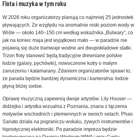
Flota i muzyka w tym roku
W 2026 roku organizatorzy planują co najmniej 25 jednostek
pływających. Ze względu na anomalnie niski poziom wody w
Wiśle — około 140–150 cm według wskaźnika „Bulwary”, co
jak na koniec maja jest wyjątkowo mało — w paradzie nie
pojawią się duże tramwaje wodne ani dwupokładowe statki.
Trzon floty stanowić będą tradycyjne drewniane polskie
łodzie (galary, pychówki), nowoczesne kutry o małym
zanurzeniu i katamarany. Zdaniem organizatorów sprawi to,
że parada będzie bardziej dynamiczna i kameralna: łodzie
płyną bliżej siebie.
Oprawę muzyczną zapewnią dwoje artystów. Lily Houser —
didżejka i artystka wizualna z Poznania, znana z łączenia
motywów wschodnich i plemiennych w swoich setach. Phao
Sanato działa na pograniczu wokalu, żywych instrumentów i
hipnotycznej elektroniki. Po paradzie impreza będzie
kontynuowana na Dworcu Wodnym WWA i przy Cyplu