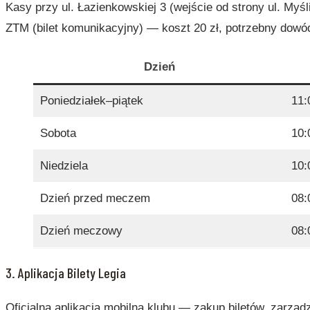
Kasy przy ul. Łazienkowskiej 3 (wejście od strony ul. My
ZTM (bilet komunikacyjny) — koszt 20 zł, potrzebny dowó
Dzień
Poniedziałek–piątek
11:
Sobota
10:
Niedziela
10:
Dzień przed meczem
08:
Dzień meczowy
08:
3. Aplikacja Bilety Legia
Oficjalna aplikacja mobilna klubu — zakup biletów, zarzą