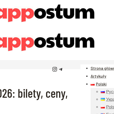
Instagram
Telegram
Strona głów
Artykuły
Polski
6: bilety, ceny,
Рус
Укр
Pols