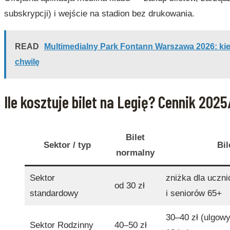
subskrypcji) i wejście na stadion bez drukowania.
READ
Multimedialny Park Fontann Warszawa 2026: kied
chwilę
Ile kosztuje bilet na Legię? Cennik 202
Bilet
Sektor / typ
Bil
normalny
Sektor
zniżka dla uczni
od 30 zł
standardowy
i seniorów 65+
30–40 zł (ulgowy
Sektor Rodzinny
40–50 zł