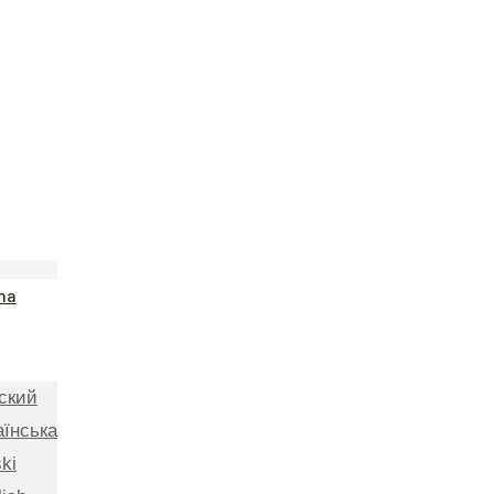
na
ский
аїнська
ki