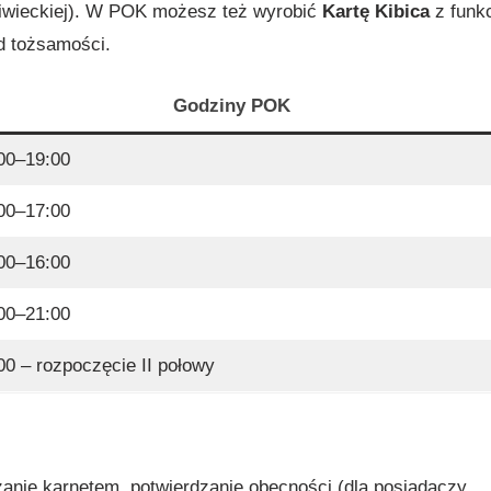
śliwieckiej). W POK możesz też wyrobić
Kartę Kibica
z funk
d tożsamości.
Godziny POK
00–19:00
00–17:00
00–16:00
00–21:00
00 – rozpoczęcie II połowy
dzanie karnetem, potwierdzanie obecności (dla posiadaczy