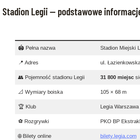
Stadion Legii — podstawowe informacj
🏟️ Pełna nazwa
Stadion Miejski 
📍 Adres
ul. Łazienkowsk
👥 Pojemność stadionu Legii
31 800 miejsc
si
📐 Wymiary boiska
105 × 68 m
🏆 Klub
Legia Warszawa 
⚽ Rozgrywki
PKO BP Ekstrakla
🌐 Bilety online
bilety.legia.com