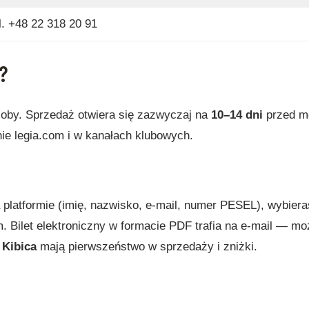
l. +48 22 318 20 91
?
soby. Sprzedaż otwiera się zazwyczaj na
10–14 dni
przed 
nie legia.com i w kanałach klubowych.
a platformie (imię, nazwisko, e-mail, numer PESEL), wybier
m. Bilet elektroniczny w formacie PDF trafia na e-mail — m
 Kibica
mają pierwszeństwo w sprzedaży i zniżki.