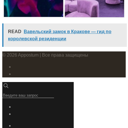
READ
Вавельский замок в Кракове — гид по
королевской резиденции
© 2026 Appostum | Все права защищены