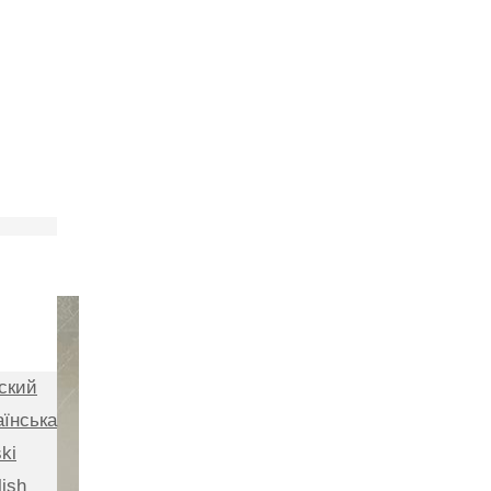
ский
аїнська
ki
lish