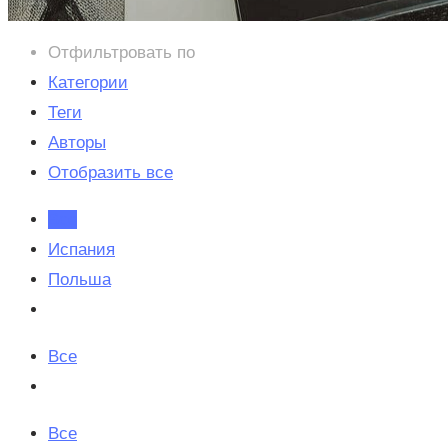
Отфильтровать по
Категории
Теги
Авторы
Отобразить все
Все
Испания
Польша
Все
Все