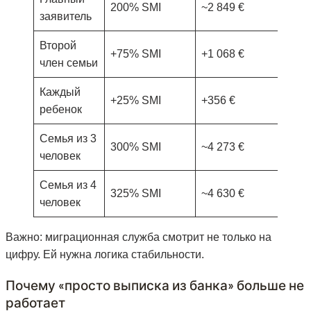
200% SMI
~2 849 €
~34
заявитель
Второй
+75% SMI
+1 068 €
+12
член семьи
Каждый
+25% SMI
+356 €
+4 
ребенок
Семья из 3
300% SMI
~4 273 €
~51
человек
Семья из 4
325% SMI
~4 630 €
~55
человек
Важно: миграционная служба смотрит не только на
цифру. Ей нужна логика стабильности.
Почему «просто выписка из банка» больше не
работает