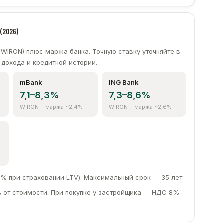
2474 zł
395 310 zł
2471 zł
394 825 zł
2026)
2468 zł
394 336 zł
WIRON) плюс маржа банка. Точную ставку уточняйте в
 дохода и кредитной истории.
mBank
ING Bank
7,1–8,3%
7,3–8,6%
WIRON + маржа ~2,4%
WIRON + маржа ~2,6%
% при страховании LTV). Максимальный срок — 35 лет.
 от стоимости. При покупке у застройщика — НДС 8%