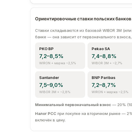
2956 zł
482 zł
10
2956 zł
485 zł
11
Ориентировочные ставки польских банков (
2956 zł
488 zł
12
Ставки складываются из базовой WIBOR 3M (или 
банке — она зависит от первоначального взноса,
PKO BP
Pekao SA
7,2–8,5%
7,4–8,8%
WIRON + маржа ~2,5%
WIBOR 3M + ~2,7%
Santander
BNP Paribas
7,5–9,0%
7,2–8,7%
WIBOR 3M + ~2,8%
WIRON + маржа ~2,5%
Минимальный первоначальный взнос
— 20% (10
Налог PCC
при покупке на вторичном рынке — 2%
включён в цену.