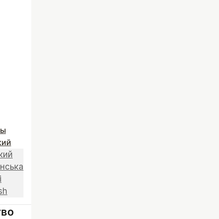
ты
кий
кий
їнська
i
sh
тво