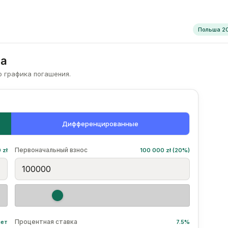
Польша 2
ша
о графика погашения.
Дифференцированные
Первоначальный взнос
 zł
100 000 zł (20%)
Процентная ставка
лет
7.5%