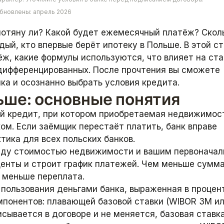
обновлены: апрель 2026
 потяну ли? Какой будет ежемесячный платёж? Скол
дый, кто впервые берёт ипотеку в Польше. В этой с
ёж, какие формулы используются, что влияет на ста
дифференцированных. После прочтения вы сможете
а и осознанно выбрать условия кредита.
ьше: основные понятия
вый кредит, при котором приобретаемая недвижимос
ом. Если заёмщик перестаёт платить, банк вправе
тика для всех польских банков.
ду стоимостью недвижимости и вашим первонача
центы и строит график платежей. Чем меньше сумм
 меньше переплата.
пользования деньгами банка, выраженная в процен
омпонентов: плавающей базовой ставки (WIBOR 3M и
сывается в договоре и не меняется, базовая ставк