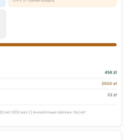
124% от суммы кредита
456 zł
2500 zł
33 zł
 25 лет (300 мес.) | Аннуитетные платежи. Расчёт