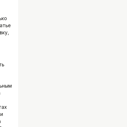
ько
татье
вку,
ть
льным
а
тах
ли
а