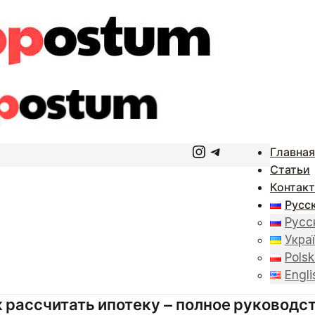
Instagram
Telegram
Главная
Статьи
Контак
Русс
Русс
Укра
Polsk
Engli
к рассчитать ипотеку — полное руководс