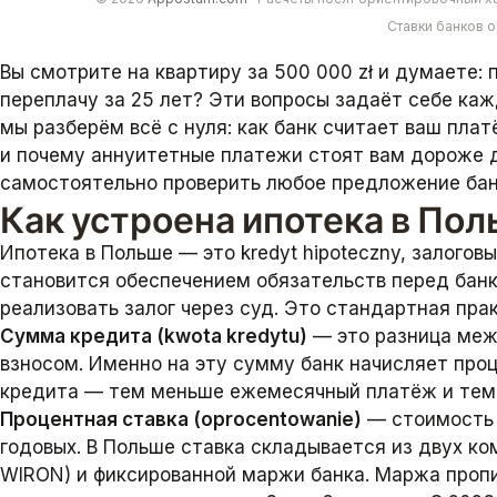
Ставки банков 
Вы смотрите на квартиру за 500 000 zł и думаете:
переплачу за 25 лет? Эти вопросы задаёт себе каж
мы разберём всё с нуля: как банк считает ваш плат
и почему аннуитетные платежи стоят вам дороже 
самостоятельно проверить любое предложение банк
Как устроена ипотека в Пол
Ипотека в Польше — это kredyt hipoteczny, залого
становится обеспечением обязательств перед банк
реализовать залог через суд. Это стандартная прак
Сумма кредита (kwota kredytu)
— это разница меж
взносом. Именно на эту сумму банк начисляет про
кредита — тем меньше ежемесячный платёж и тем
Процентная ставка (oprocentowanie)
— стоимость 
годовых. В Польше ставка складывается из двух к
WIRON) и фиксированной маржи банка. Маржа пропи