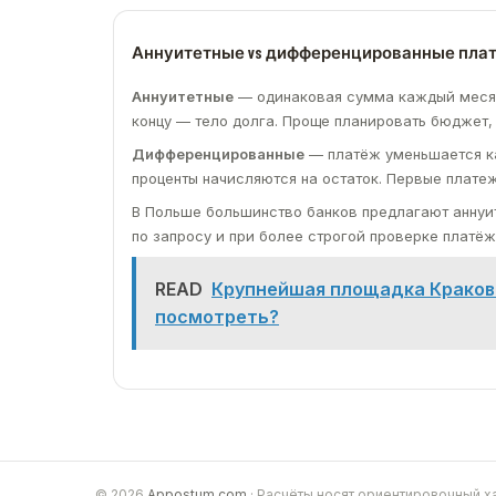
Аннуитетные vs дифференцированные пла
Аннуитетные
— одинаковая сумма каждый месяц.
концу — тело долга. Проще планировать бюджет,
Дифференцированные
— платёж уменьшается ка
проценты начисляются на остаток. Первые плате
В Польше большинство банков предлагают анну
по запросу и при более строгой проверке платё
READ
Крупнейшая площадка Кракова
посмотреть?
© 2026
Appostum.com
· Расчёты носят ориентировочный х