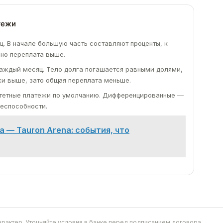
тежи
 В начале большую часть составляют проценты, к
 но переплата выше.
ждый месяц. Тело долга погашается равными долями,
жи выше, зато общая переплата меньше.
итетные платежи по умолчанию. Дифференцированные —
жеспособности.
 — Tauron Arena: события, что
арактер. Уточняйте условия в банке перед подписанием договора.