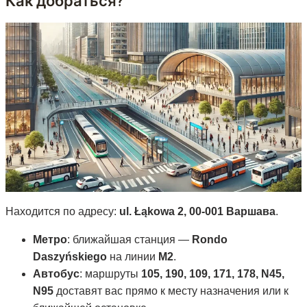
Как добраться?
Находится по адресу:
ul. Łąkowa 2, 00-001 Варшава
.
Метро
: ближайшая станция —
Rondo
Daszyńskiego
на линии
М2
.
Автобус
: маршруты
105, 190, 109, 171, 178, N45,
N95
доставят вас прямо к месту назначения или к