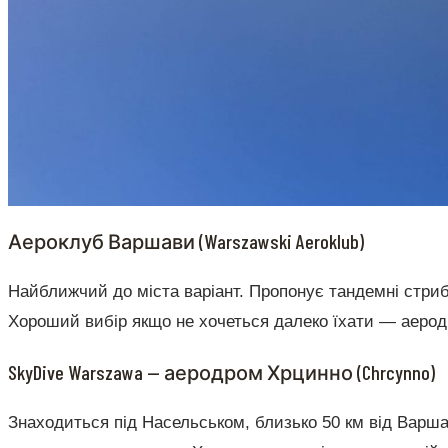
Аероклуб Варшави (Warszawski Aeroklub)
Найближчий до міста варіант. Пропонує тандемні стриб
Хороший вибір якщо не хочеться далеко їхати — аеро
SkyDive Warszawa — аеродром Хрцинно (Chrcynno)
Знаходиться під Насельськом, близько 50 км від Варша