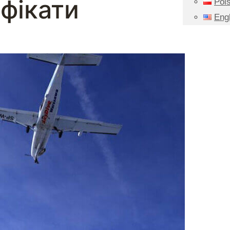
фікати
Pols
Eng