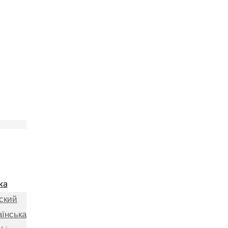
ка
ский
аїнська