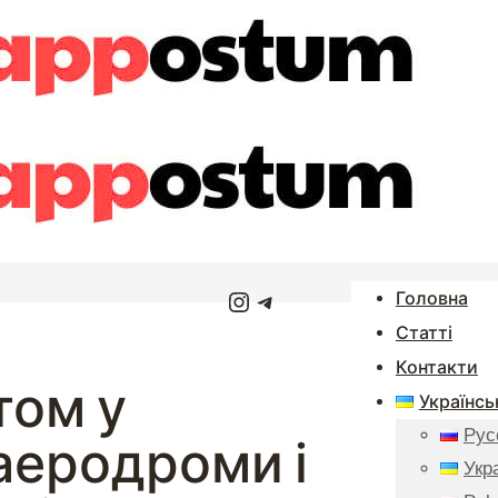
Instagram
Telegram
Головна
Статті
Контакти
том у
Українсь
Рус
 аеродроми і
Укр