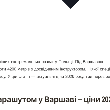
іших екстремальних розваг у Польщі. Під Варшавою
ти 4200 метрів з досвідченим інструктором. Ніякої спец
су. У цій статті — актуальні ціни 2026 року, три перевір
рашутом у Варшаві — ціни 20