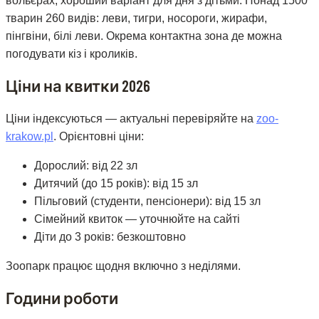
вольєрах, хороший варіант для дня з дітьми. Понад 1500
тварин 260 видів: леви, тигри, носороги, жирафи,
пінгвіни, білі леви. Окрема контактна зона де можна
погодувати кіз і кроликів.
Ціни на квитки 2026
Ціни індексуються — актуальні перевіряйте на
zoo-
krakow.pl
. Орієнтовні ціни:
Дорослий: від 22 зл
Дитячий (до 15 років): від 15 зл
Пільговий (студенти, пенсіонери): від 15 зл
Сімейний квиток — уточнюйте на сайті
Діти до 3 років: безкоштовно
Зоопарк працює щодня включно з неділями.
Години роботи