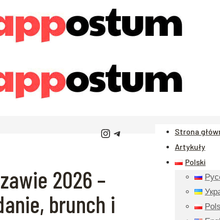
Instagram
Telegram
Strona głów
Artykuły
Polski
szawie 2026 –
Рус
Укр
anie, brunch i
Pols