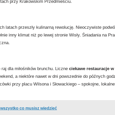
ktach przy Krakowskim Przedmieściu.
ich latach przeszły kulinarną rewolucję. Nieoczywiste podwó
łnie inny klimat niż po lewej stronie Wisły. Śniadania na Pr
yczna.
o raj dla miłośników brunchu. Liczne
ciekawe restauracje w
weekend, a niektóre nawet w dni powszednie do późnych god
scówki przy placu Wilsona i Słowackiego – spokojne, lokalne
 wszystko co musisz wiedzieć