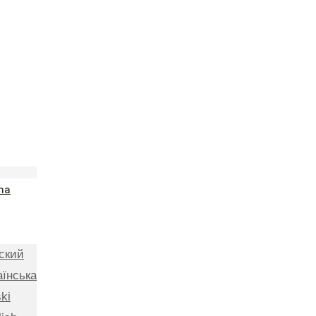
na
ский
аїнська
ki