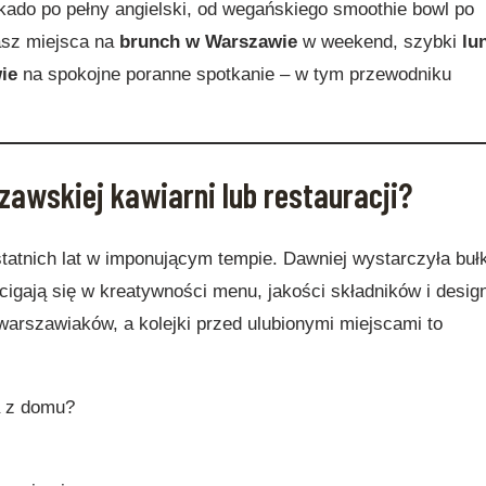
okado po pełny angielski, od wegańskiego smoothie bowl po
kasz miejsca na
brunch w Warszawie
w weekend, szybki
lu
ie
na spokojne poranne spotkanie – w tym przewodniku
awskiej kawiarni lub restauracji?
tatnich lat w imponującym tempie. Dawniej wystarczyła buł
cigają się w kreatywności menu, jakości składników i desig
warszawiaków, a kolejki przed ulubionymi miejscami to
a z domu?