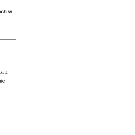
nch w
ka z
nie