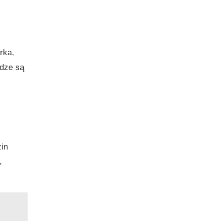
rka,
adze są
zin
,