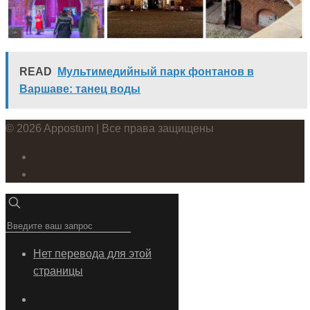
READ
Мультимедийный парк фонтанов в
Варшаве: танец воды
© 2026 Appostum | Все права защищены
Нет перевода для этой
страницы