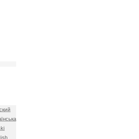
ский
аїнська
ki
lish