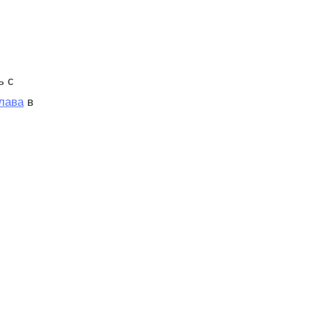
ь с
лава
в