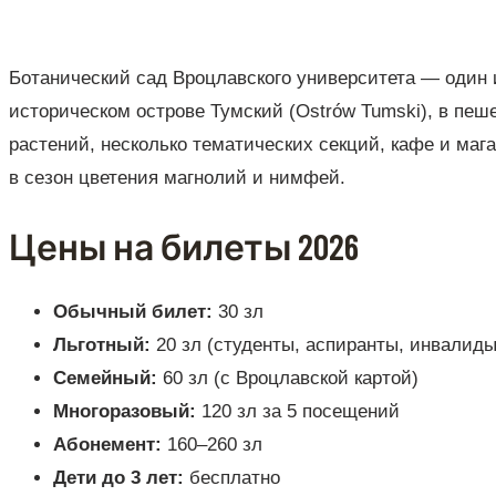
Ботанический сад Вроцлавского университета — один и
историческом острове Тумский (Ostrów Tumski), в пеш
растений, несколько тематических секций, кафе и маг
в сезон цветения магнолий и нимфей.
Цены на билеты 2026
Обычный билет:
30 зл
Льготный:
20 зл (студенты, аспиранты, инвалиды
Семейный:
60 зл (с Вроцлавской картой)
Многоразовый:
120 зл за 5 посещений
Абонемент:
160–260 зл
Дети до 3 лет:
бесплатно