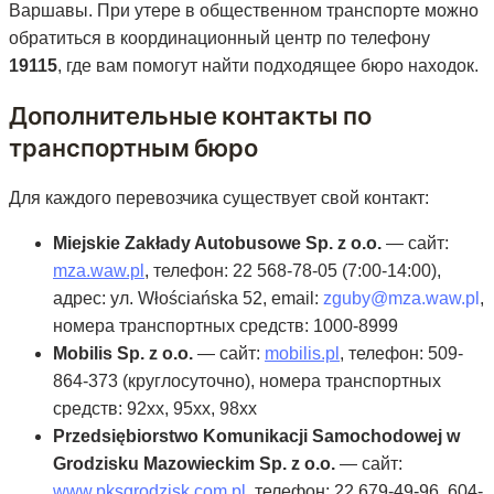
Варшавы. При утере в общественном транспорте можно
обратиться в координационный центр по телефону
19115
, где вам помогут найти подходящее бюро находок.
Дополнительные контакты по
транспортным бюро
Для каждого перевозчика существует свой контакт:
Miejskie Zakłady Autobusowe Sp. z o.o.
— сайт:
mza.waw.pl
, телефон: 22 568-78-05 (7:00-14:00),
адрес: ул. Włościańska 52, email:
zguby@mza.waw.pl
,
номера транспортных средств: 1000-8999
Mobilis Sp. z o.o.
— сайт:
mobilis.pl
, телефон: 509-
864-373 (круглосуточно), номера транспортных
средств: 92xx, 95xx, 98xx
Przedsiębiorstwo Komunikacji Samochodowej w
Grodzisku Mazowieckim Sp. z o.o.
— сайт:
www.pksgrodzisk.com.pl
, телефон: 22 679-49-96, 604-