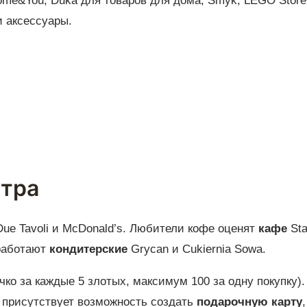
ome&You, Duka для товаров для дома; Smyk, LEGO Store
и аксессуары.
нтра
a Due Tavoli и McDonald’s. Любители кофе оценят
кафе
St
 работают
кондитерские
Grycan и Cukiernia Sowa.
чко за каждые 5 злотых, максимум 100 за одну покупку).
 присутствует возможность создать
подарочную карту
,