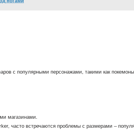
под ногами
варов с популярными персонажами, такими как покемон
ыми магазинами.
orker, часто встречаются проблемы с размерами – попул