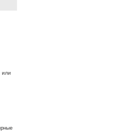
ы или
ярные