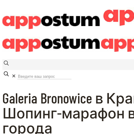
✕
Galeria Bronowice в Кр
Шопинг-марафон в
города