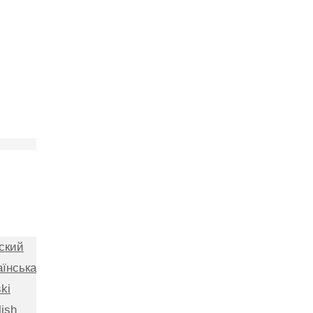
ский
аїнська
ki
lish