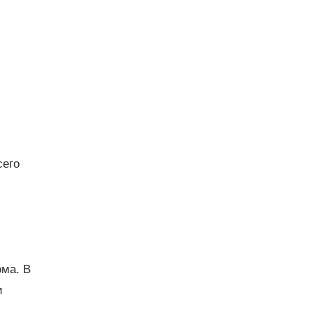
сего
ома. В
и