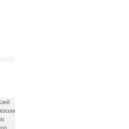
ский
аїнська
ki
lish