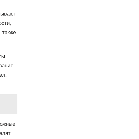
 бывают
ости,
 также
ты
вание
ал,
ложные
алят