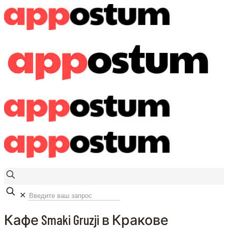
✕
Кафе Smaki Gruzji в Кракове