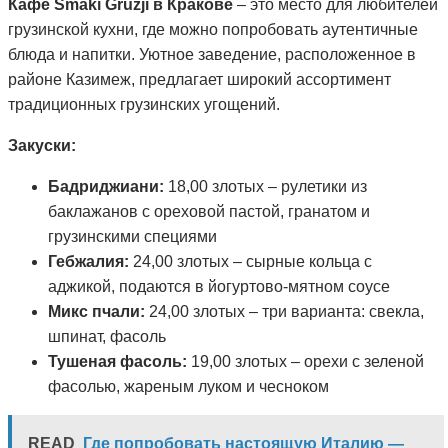
Кафе Smaki Gruzji в Кракове
– это место для любителей
грузинской кухни, где можно попробовать аутентичные
блюда и напитки. Уютное заведение, расположенное в
районе Казимеж, предлагает широкий ассортимент
традиционных грузинских угощений.
Закуски:
Бадриджиани:
18,00 злотых – рулетики из
баклажанов с ореховой пастой, гранатом и
грузинскими специями
Гебжалия:
24,00 злотых – сырные кольца с
аджикой, подаются в йогуртово-мятном соусе
Микс пчали:
24,00 злотых – три варианта: свекла,
шпинат, фасоль
Тушеная фасоль:
19,00 злотых – орехи с зеленой
фасолью, жареным луком и чесноком
READ
Где попробовать настоящую Италию —