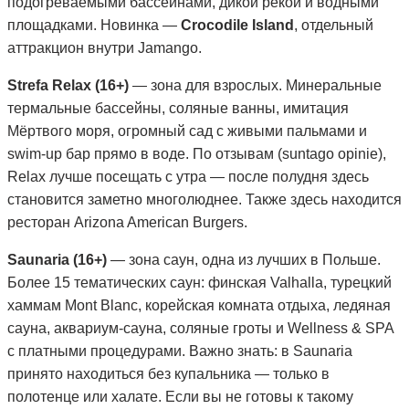
подогреваемыми бассейнами, дикой рекой и водными
площадками. Новинка —
Crocodile Island
, отдельный
аттракцион внутри Jamango.
Strefa Relax (16+)
— зона для взрослых. Минеральные
термальные бассейны, соляные ванны, имитация
Мёртвого моря, огромный сад с живыми пальмами и
swim-up бар прямо в воде. По отзывам (suntago opinie),
Relax лучше посещать с утра — после полудня здесь
становится заметно многолюднее. Также здесь находится
ресторан Arizona American Burgers.
Saunaria (16+)
— зона саун, одна из лучших в Польше.
Более 15 тематических саун: финская Valhalla, турецкий
хаммам Mont Blanc, корейская комната отдыха, ледяная
сауна, аквариум-сауна, соляные гроты и Wellness & SPA
с платными процедурами. Важно знать: в Saunaria
принято находиться без купальника — только в
полотенце или халате. Если вы не готовы к такому