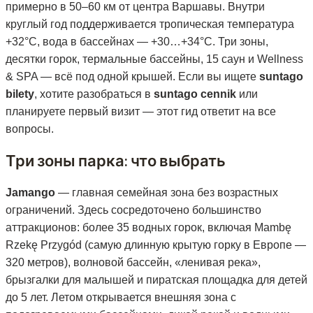
примерно в 50–60 км от центра Варшавы. Внутри
круглый год поддерживается тропическая температура
+32°C, вода в бассейнах — +30…+34°C. Три зоны,
десятки горок, термальные бассейны, 15 саун и Wellness
& SPA — всё под одной крышей. Если вы ищете
suntago
bilety
, хотите разобраться в
suntago cennik
или
планируете первый визит — этот гид ответит на все
вопросы.
Три зоны парка: что выбрать
Jamango
— главная семейная зона без возрастных
ограничений. Здесь сосредоточено большинство
аттракционов: более 35 водных горок, включая Mambę
Rzekę Przygód (самую длинную крытую горку в Европе —
320 метров), волновой бассейн, «ленивая река»,
брызгалки для малышей и пиратская площадка для детей
до 5 лет. Летом открывается внешняя зона с