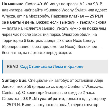
На машине.
Около 40–60 минут по трассе A2 или S8. В
навигаторе набирайте «Suntago Wodny Świat» или адрес:
Wręcza, gmina Mszczonów. Парковка платная —
25 PLN
за начатый день
. Важно: если выехали и въехали снова
— плата начисляется заново. Уехать нужно не позже чем
через час после закрытия парка. Электромобили: на
территории 6 быстрых зарядных стоек Noxo Energy
(бронирование через приложение Noxo). Велосипед —
бесплатно, на парковке перед входом.
READ
Сад Станислава Лема в Кракове
Suntago Bus.
Специальный автобус от остановки Aleje
Jerozolimskie 56 (рядом со ст. метро Centrum / Warszawa
Centralna). Отходит приблизительно каждые 2 часа.
Стоимость:
38 PLN туда-обратно
, только в одну сторону
— 25 PLN. Билеты покупаются онлайн через креатор