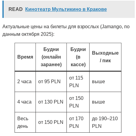
READ
Кинотеатр Мультикино в Кракове
Актуальные цены на билеты для взрослых (Jamango, по
данным октября 2025):
Будни
Будни
Выходные
Время
(онлайн
(в
/ пик
заранее)
кассе)
от 115
2 часа
от 95 PLN
выше
PLN
от 150
4 часа
от 130 PLN
выше
PLN
Весь
от 170
до 190–210
от 150 PLN
день
PLN
PLN