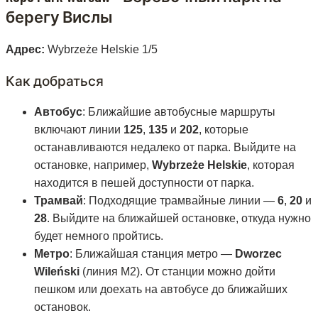
берегу Вислы
Адрес:
Wybrzeże Helskie 1/5
Как добраться
Автобус
: Ближайшие автобусные маршруты
включают линии
125
,
135
и
202
, которые
останавливаются недалеко от парка. Выйдите на
остановке, например,
Wybrzeże Helskie
, которая
находится в пешей доступности от парка.
Трамвай
: Подходящие трамвайные линии —
6
,
20
и
28
. Выйдите на ближайшей остановке, откуда нужно
будет немного пройтись.
Метро
: Ближайшая станция метро —
Dworzec
Wileński
(линия M2). От станции можно дойти
пешком или доехать на автобусе до ближайших
остановок.