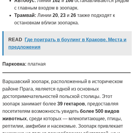
Автобус:
Линии
162
и
166
останавливаются рядом
с главным входом в зоопарк.
Трамвай:
Линии
20
,
23
и
26
также подходят к
остановкам вблизи зоопарка.
READ
Где поиграть в боулинг в Кракове. Места и
предложения
Парковка:
платная​
Варшавский зоопарк, расположенный в историческом
районе Прага, является одной из основных
достопримечательностей польской столицы. Этот
зоопарк занимает более
39 гектаров
, предоставляя
посетителям возможность увидеть
более 500 видов
животных
, среди которых — млекопитающие, птицы,
рептилии, амфибии и насекомые. Зоопарк привлекает