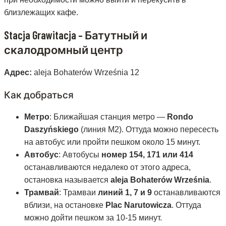
близлежащих кафе.
Stacja Grawitacja – Батутный и
скалодромный центр
Адрес:
aleja Bohaterów Września 12
Как добраться
Метро
: Ближайшая станция метро —
Rondo
Daszyńskiego
(линия M2). Оттуда можно пересесть
на автобус или пройти пешком около 15 минут.
Автобус
: Автобусы
номер 154, 171 или 414
останавливаются недалеко от этого адреса,
остановка называется
aleja Bohaterów Września
.
Трамвай
: Трамваи
линий 1, 7 и 9
останавливаются
вблизи, на остановке
Plac Narutowicza
. Оттуда
можно дойти пешком за 10-15 минут.