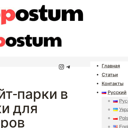
Instagram
Telegram
Главная
Статьи
Контакты
йт-парки в
Русский
Рус
и для
Укр
еров
Pols
Eng