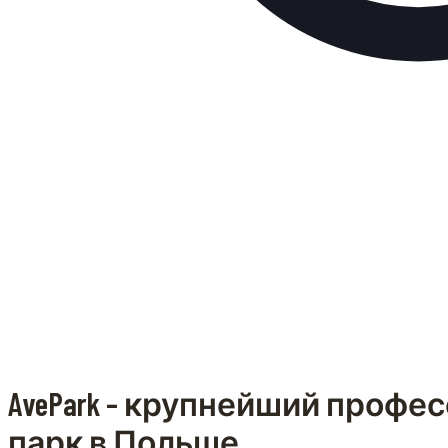
AvePark – крупнейший проф
парк в Польше