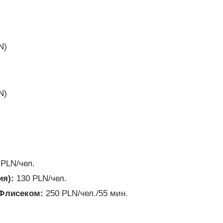
N)
N)
PLN/чел.
я):
130 PLN/чел.
 Флисеком:
250 PLN/чел./55 мин.