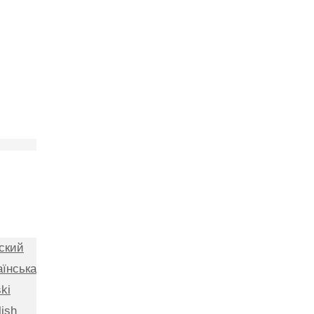
ский
аїнська
ki
lish