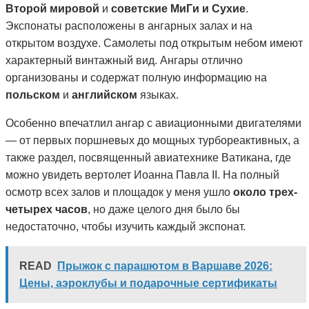
Второй мировой
и
советские МиГи и Сухие
.
Экспонаты расположены в ангарных залах и на
открытом воздухе. Самолеты под открытым небом имеют
характерный винтажный вид. Ангары отлично
организованы и содержат полную информацию на
польском
и
английском
языках.
Особенно впечатлил ангар с авиационными двигателями
— от первых поршневых до мощных турбореактивных, а
также раздел, посвященный авиатехнике Ватикана, где
можно увидеть вертолет Иоанна Павла II. На полный
осмотр всех залов и площадок у меня ушло
около трех-
четырех часов
, но даже целого дня было бы
недостаточно, чтобы изучить каждый экспонат.
READ
Прыжок с парашютом в Варшаве 2026:
Цены, аэроклубы и подарочные сертификаты