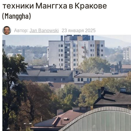
техники Манггха в Кракове
(Manggha)
Автор:
Jan Banowski
23 января 2025