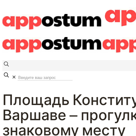
✕
Площадь Конститу
Варшаве — прогулк
знаковому месту