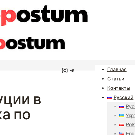
Instagram
Telegram
Главная
Статьи
Контакты
ции в
Русский
Рус
а по
Укр
Pols
Eng