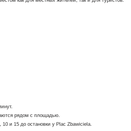
местом как для местных жителей, так и для туристов.
минут.
аются рядом с площадью.
0 и 15 до остановки у Plac Zbawiciela.