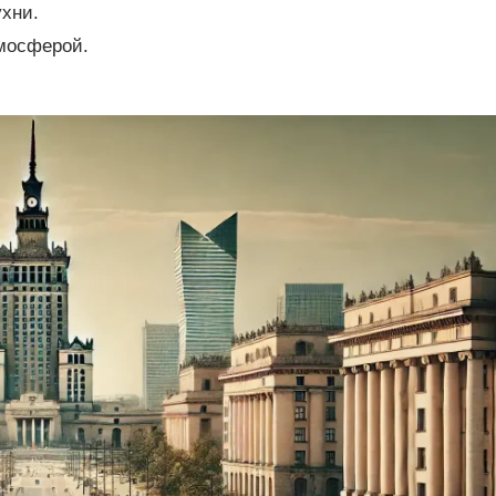
хни.
мосферой.