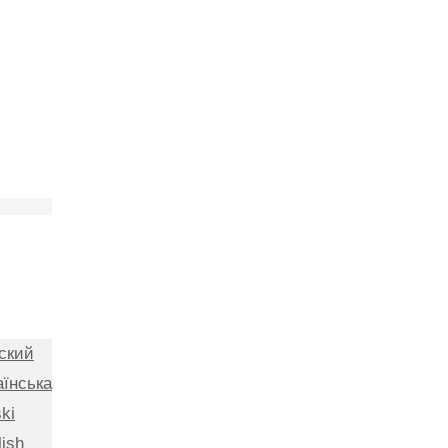
ский
аїнська
ki
lish