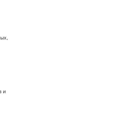
тых,
в и