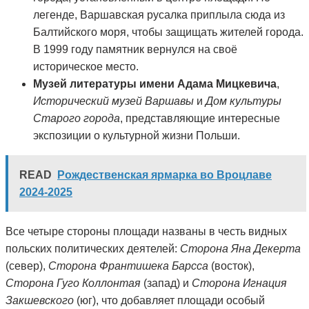
легенде, Варшавская русалка приплыла сюда из
Балтийского моря, чтобы защищать жителей города.
В 1999 году памятник вернулся на своё
историческое место​.
Музей литературы имени Адама Мицкевича
,
Исторический музей Варшавы
и
Дом культуры
Старого города
, представляющие интересные
экспозиции о культурной жизни Польши.
READ
Рождественская ярмарка во Вроцлаве
2024-2025
Все четыре стороны площади названы в честь видных
польских политических деятелей:
Сторона Яна Декерта
(север),
Сторона Франтишека Барсса
(восток),
Сторона Гуго Коллонтая
(запад) и
Сторона Игнация
Закшевского
(юг), что добавляет площади особый