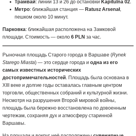
Трамвай
: линии 13 и 26 до остановки
Kapitulna 02
.
Метро
: ближайшая станция —
Ratusz Arsenał
,
пешком около 10 минут.
Парковка
: ближайшая расположена на Замковой
площади. Стоимость — около
6 PLN
за час.
Рыночная площадь Старого города в Варшаве (
Rynek
Starego Miasta
) — это сердце города и
одна из его
самых известных исторических
достопримечательностей
. Площадь была основана в
XIII веке и долгие годы оставалась главным центром
торговли, общественных собраний и культурной жизни.
Несмотря на разрушения Второй мировой войны,
площадь была бережно восстановлена по довоенным
чертежам, сохраняя дух и атмосферу старинной
Варшавы​.
На площади и вокруг неё расположены
сувенирные