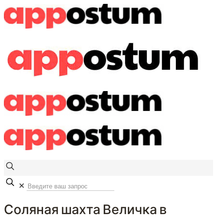
✕
Соляная шахта Величка в