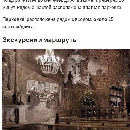
по
дороге №94
до Велички, дорога займет примерно 20
минут. Рядом с шахтой расположена платная парковка.
Парковка
: расположена рядом с входом,
около 15
злотых/день
.
Экскурсии и маршруты