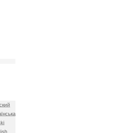
ский
аїнська
ki
lish