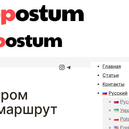
Instagram
Telegram
Главная
Статьи
Контакты
аром
Русский
Рус
 маршрут
Укр
Pols
Eng