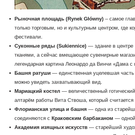
Рыночная площадь (Rynek Główny)
– самое глав
только торговым, но и культурным центром, где к
фестивали.
Суконные ряды (Sukiennice)
— здание в центре 
тканями, а сейчас вмещающее сувенирные магаз
легендарная картина Леонардо да Винчи «Дама с 
Башня ратуши
— единственная уцелевшая часть 
можно увидеть захватывающий вид.
Мариацкий костел
— величественный готический 
алтарём работы Вита Ствоша, который считается 
Флорианская улица и башня
— одна из старейши
соединяются с
Краковским барбаканом
— одной
Академия изящных искусств
— старейший худож