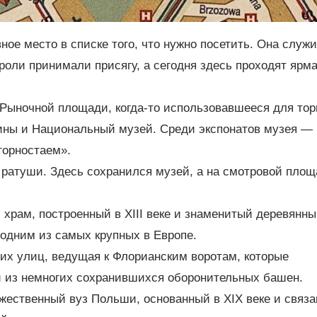
ное место в списке того, что нужно посетить. Она служ
ороли принимали присягу, а сегодня здесь проходят ярм
Рыночной площади, когда-то использовавшееся для тор
ины и Национальный музей. Среди экспонатов музея —
горностаем».
ратуши. Здесь сохранился музей, а на смотровой площ
храм, построенный в XIII веке и знаменитый деревянн
одним из самых крупных в Европе.
х улиц, ведущая к Флорианским воротам, которые
 из немногих сохранившихся оборонительных башен.
ественный вуз Польши, основанный в XIX веке и связа