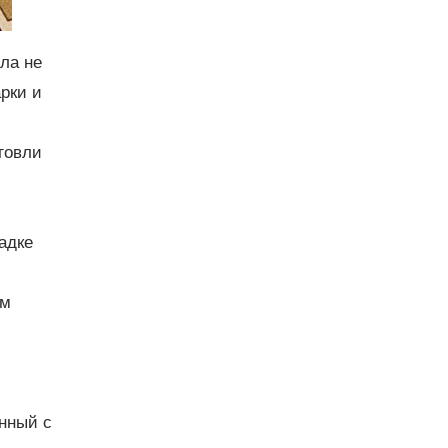
ила не
арки и
говли
адке
ым
нный с