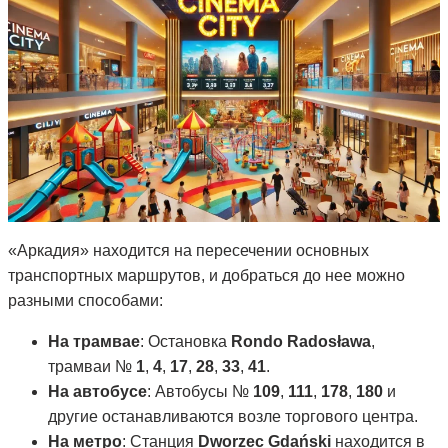
«Аркадия» находится на пересечении основных
транспортных маршрутов, и добраться до нее можно
разными способами:
На трамвае
: Остановка
Rondo Radosława
,
трамваи №
1
,
4
,
17
,
28
,
33
,
41
.
На автобусе
: Автобусы №
109
,
111
,
178
,
180
и
другие останавливаются возле торгового центра.
На метро
: Станция
Dworzec Gdański
находится в