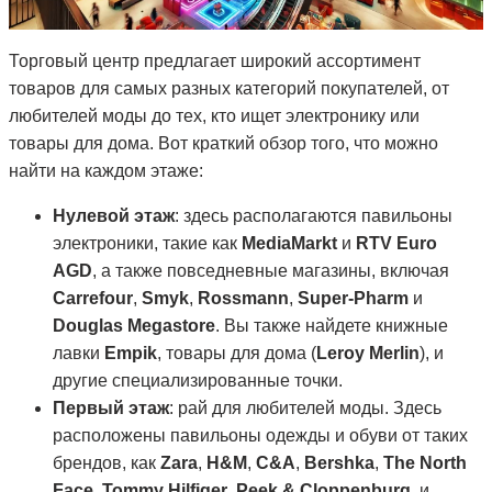
Торговый центр предлагает широкий ассортимент
товаров для самых разных категорий покупателей, от
любителей моды до тех, кто ищет электронику или
товары для дома. Вот краткий обзор того, что можно
найти на каждом этаже:
Нулевой этаж
: здесь располагаются павильоны
электроники, такие как
MediaMarkt
и
RTV Euro
AGD
, а также повседневные магазины, включая
Carrefour
,
Smyk
,
Rossmann
,
Super-Pharm
и
Douglas Megastore
. Вы также найдете книжные
лавки
Empik
, товары для дома (
Leroy Merlin
), и
другие специализированные точки.
Первый этаж
: рай для любителей моды. Здесь
расположены павильоны одежды и обуви от таких
брендов, как
Zara
,
H&M
,
C&A
,
Bershka
,
The North
Face
,
Tommy Hilfiger
,
Peek & Cloppenburg
, и