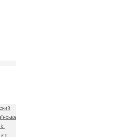
ский
аїнська
ki
lish