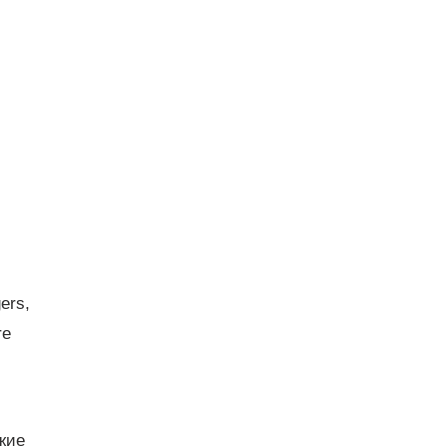
ers,
re
жие