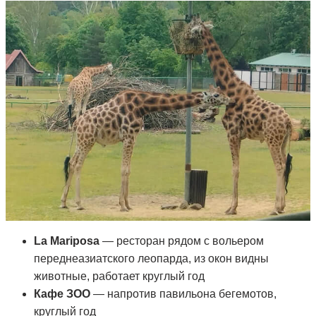
La Mariposa
— ресторан рядом с вольером
переднеазиатского леопарда, из окон видны
животные, работает круглый год
Кафе ЗОО
— напротив павильона бегемотов,
круглый год