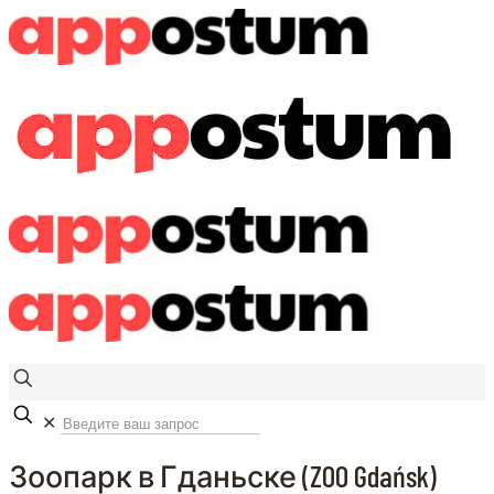
✕
Зоопарк в Гданьске (ZOO Gdańsk)