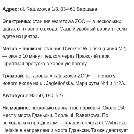
Адрес:
ul. Ratuszowa 1/3, 03-461 Варшава.
Электричка:
станция Warszawa ZOO — в нескольких
шагах от главного входа. Самый удобный вариант если
едете из центра.
Метро + пешком:
станция Dworzec Wileński (линия M2)
— около 10 минут пешком через Пражский парк.
Приятная прогулка в хорошую погоду.
Трамвай:
остановка «Ratuszowa-ZOO» — прямо у
нового входа на ul. Jagiellońska. Маршруты №4 и №23.
Автобусы:
№160, 190, 527.
На машине:
несколько вариантов парковки. Около 150
мест у моста Гданьски. Вдоль ul. Ratuszowa. По
выходным и праздникам — правая полоса ul. Wybrzeże
Helskie в направлении моста Гданьски. Также действует