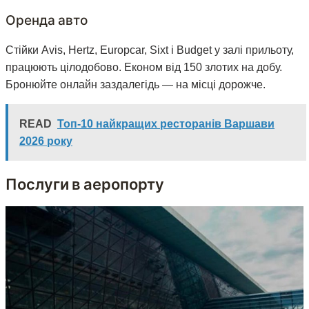
Оренда авто
Стійки Avis, Hertz, Europcar, Sixt і Budget у залі прильоту,
працюють цілодобово. Економ від 150 злотих на добу.
Бронюйте онлайн заздалегідь — на місці дорожче.
READ
Топ-10 найкращих ресторанів Варшави
2026 року
Послуги в аеропорту