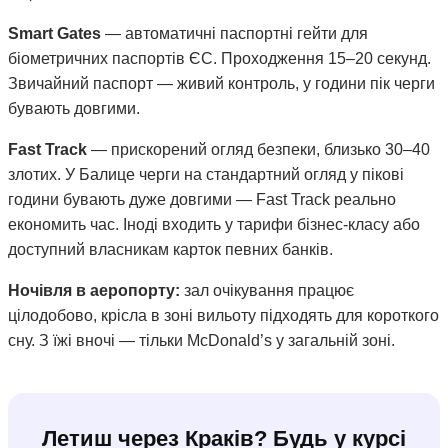
Smart Gates
— автоматичні паспортні гейти для
біометричних паспортів ЄС. Проходження 15–20 секунд.
Звичайний паспорт — живий контроль, у години пік черги
бувають довгими.
Fast Track
— прискорений огляд безпеки, близько 30–40
злотих. У Балице черги на стандартний огляд у пікові
години бувають дуже довгими — Fast Track реально
економить час. Іноді входить у тарифи бізнес-класу або
доступний власникам карток певних банків.
Ночівля в аеропорту:
зал очікування працює
цілодобово, крісла в зоні вильоту підходять для короткого
сну. З їжі вночі — тільки McDonald’s у загальній зоні.
Летиш через Краків? Будь у курсі