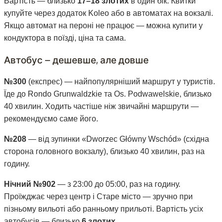
Вартість — близько
17–18 злотих
в один бік. Квитки
купуйте через додаток Koleo або в автоматах на вокзалі.
Якщо автомат на пероні не працює — можна купити у
кондуктора в поїзді, ціна та сама.
Автобус — дешевше, але довше
№300
(експрес) — найпопулярніший маршрут у туристів.
Їде до Rondo Grunwaldzkie та Os. Podwawelskie, близько
40 хвилин. Ходить частіше ніж звичайні маршрути —
рекомендуємо саме його.
№208
— від зупинки «Dworzec Główny Wschód» (східна
сторона головного вокзалу), близько 40 хвилин, раз на
годину.
Нічний №902
— з 23:00 до 05:00, раз на годину.
Проїжджає через центр і Старе місто — зручно при
пізньому вильоті або ранньому прильоті. Вартість усіх
автобусів — близько
6 злотих
.