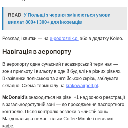
READ
У Польщі з червня змінюються умови
виплат 800+ і 300+ для іноземців
Розклад і квитки — на
e-podroznik.pl
або в додатку Koleo.
Навігація в аеропорту
В аеропорту один сучасний пасажирський термінал —
зони прильоту і вильоту в одній будівлі на різних рівнях.
Вказівники польською та англійською скрізь, заблукати
складно. Схема терміналу на
krakowairport.pl
.
McDonald’s
знаходиться на рівні +1 над зоною реєстрації
в загальнодоступній зоні — до проходження паспортного
контролю. Після контролю безпеки в «чистій зоні»
Макдональдса немає, тільки Coffee Minute і невеликі
кафе.