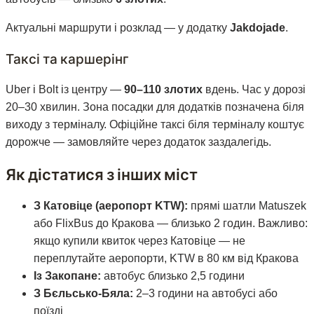
Актуальні маршрути і розклад — у додатку
Jakdojade
.
Таксі та каршерінг
Uber і Bolt із центру —
90–110 злотих
вдень. Час у дорозі
20–30 хвилин. Зона посадки для додатків позначена біля
виходу з терміналу. Офіційне таксі біля терміналу коштує
дорожче — замовляйте через додаток заздалегідь.
Як дістатися з інших міст
З Катовіце (аеропорт KTW):
прямі шатли Matuszek
або FlixBus до Кракова — близько 2 годин. Важливо:
якщо купили квиток через Катовіце — не
переплутайте аеропорти, KTW в 80 км від Кракова
Із Закопане:
автобус близько 2,5 години
З Бєльсько-Бяла:
2–3 години на автобусі або
поїзді