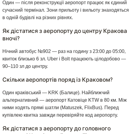
Один — після реконструкції аеропорт працює як єдиний
сучасний термінал. Зони прильоту і вильоту знаходяться
в одній будівлі на різних рівнях.
Як дістатися з аеропорту до центру Кракова
вночі?
Нічний автобус №902 — раз на годину з 23:00 до 05:00,
квиток близько 6 зл. Uber і Bolt працюють цілодобово —
90–110 зл до центру.
Скільки аеропортів поряд із Краковом?
Один краківський — KRK (Балице). Найближчий
альтернативний — аеропорт Катовіце KTW в 80 км. Між
ними ходять прямі шатли (Matuszek, FlixBus). Перед
купівлею квитка завжди перевіряйте код аеропорту.
Як дістатися з аеропорту до головного