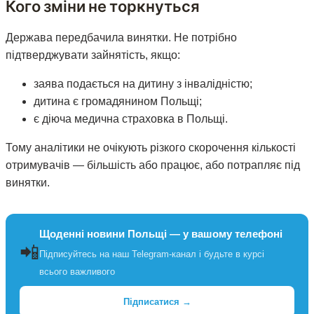
Кого зміни не торкнуться
Держава передбачила винятки. Не потрібно
підтверджувати зайнятість, якщо:
заява подається на дитину з інвалідністю;
дитина є громадянином Польщі;
є діюча медична страховка в Польщі.
Тому аналітики не очікують різкого скорочення кількості
отримувачів — більшість або працює, або потрапляє під
винятки.
Щоденні новини Польщі — у вашому телефоні
📲
Підписуйтесь на наш Telegram-канал і будьте в курсі
всього важливого
Підписатися →