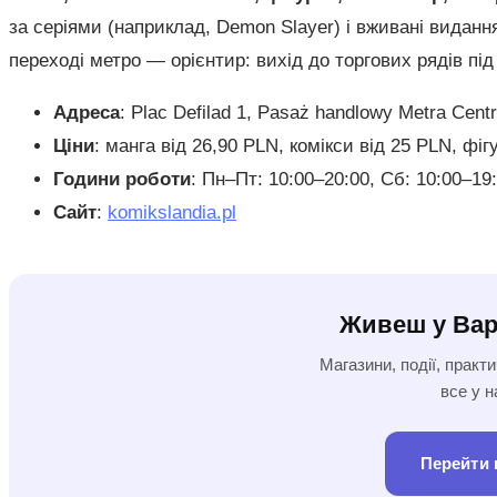
за серіями (наприклад, Demon Slayer) і вживані видан
переході метро — орієнтир: вихід до торгових рядів під
Адреса
: Plac Defilad 1, Pasaż handlowy Metra Cent
Ціни
: манга від 26,90 PLN, комікси від 25 PLN, фі
Години роботи
: Пн–Пт: 10:00–20:00, Сб: 10:00–19
Сайт
:
komikslandia.pl
Живеш у Вар
Магазини, події, практ
все у 
Перейти 