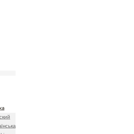
ка
ский
аїнська