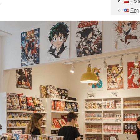
Pols
Eng