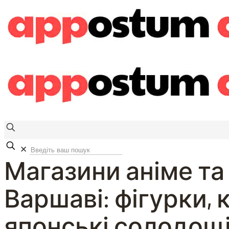
✕
Магазини аніме та
Варшаві: фігурки, 
японські солодощ