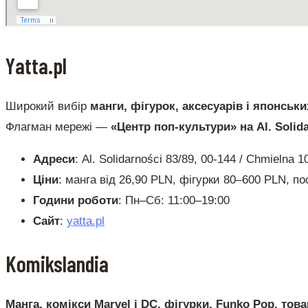
Yatta.pl
Широкий вибір
манги, фігурок, аксесуарів і японськ
Флагман мережі —
«Центр поп-культури» на Al. Solida
Адреси
: Al. Solidarności 83/89, 00-144 / Chmielna 1
Ціни
: манга від 26,90 PLN, фігурки 80–600 PLN, по
Години роботи
: Пн–Сб: 11:00–19:00
Сайт
:
yatta.pl
Komikslandia
Манга, комікси Marvel і DC, фігурки, Funko Pop, тов