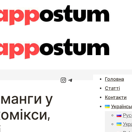
Instagram
Telegram
Головна
Статті
 манги у
Контакти
Українсь
комікси,
Рус
і
Укр