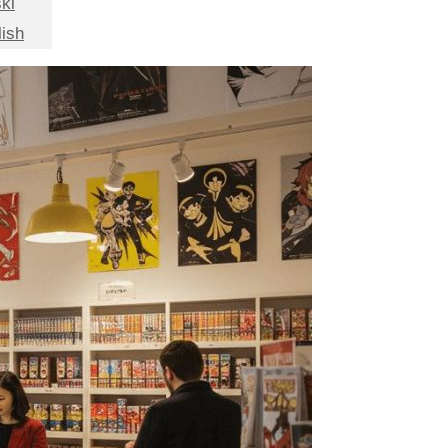
ki
lish