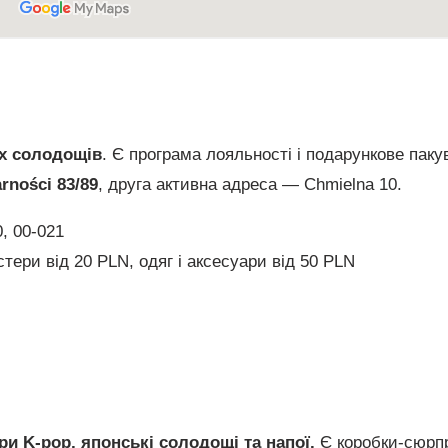
их солодощів
. Є програма лояльності і подарункове паку
rności 83/89
, друга активна адреса — Chmielna 10.
0, 00-021
стери від 20 PLN, одяг і аксесуари від 50 PLN
ари K-pop, японські солодощі та напої.
Є коробки-сюрп