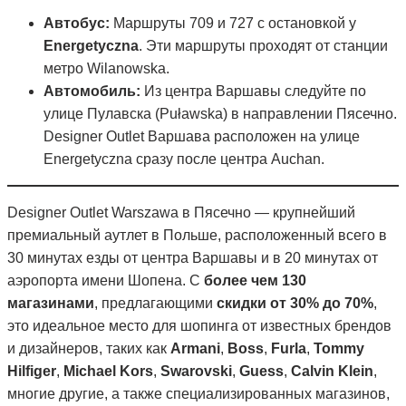
Автобус:
Маршруты 709 и 727 с остановкой у
Energetyczna
. Эти маршруты проходят от станции
метро Wilanowska.
Автомобиль:
Из центра Варшавы следуйте по
улице Пулавска (Puławska) в направлении Пясечно.
Designer Outlet Варшава расположен на улице
Energetyczna сразу после центра Auchan.
Designer Outlet Warszawa в Пясечно — крупнейший
премиальный аутлет в Польше, расположенный всего в
30 минутах езды от центра Варшавы и в 20 минутах от
аэропорта имени Шопена. С
более чем 130
магазинами
, предлагающими
скидки от 30% до 70%
,
это идеальное место для шопинга от известных брендов
и дизайнеров, таких как
Armani
,
Boss
,
Furla
,
Tommy
Hilfiger
,
Michael Kors
,
Swarovski
,
Guess
,
Calvin Klein
,
многие другие, а также специализированных магазинов,