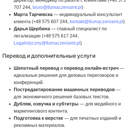
директор, менеджер по работе с клиентами (+48 575
707 244,
biuro@tlumaczeniamt.pl
)
Марта Тарчевска
— индивидуальный консультант
клиента (+48 575 607 244,
kontakt@tlumaczeniamt.pl
)
Дарья Щербина
— главный специалист по
легализации (+48 575 617 244,
Legalistyczny@tlumaczeniamt.pl
)
Перевод и дополнительные услуги
Шепотный перевод
и
перевод онлайн-встреч
—
идеальные решения для деловых переговоров и
конференций.
Постредактирование машинных переводов
—
для экономичного решения базовых текстов.
Дубляж, озвучка и субтитры
— для медийного и
маркетингового контента.
Подготовка к верстке
— для печатных изданий и
рекламных материалов.