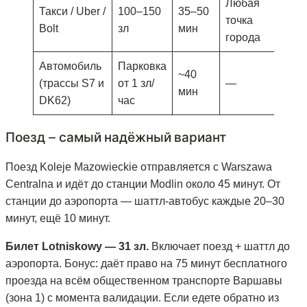
Любая
Такси / Uber /
100–150
35–50
точка
Bolt
зл
мин
города
Автомобиль
Парковка
~40
(трассы S7 и
от 1 зл/
—
мин
DK62)
час
Поезд — самый надёжный вариант
Поезд Koleje Mazowieckie отправляется с Warszawa
Centralna и идёт до станции Modlin около 45 минут. От
станции до аэропорта — шаттл-автобус каждые 20–30
минут, ещё 10 минут.
Билет Lotniskowy — 31 зл.
Включает поезд + шаттл до
аэропорта. Бонус: даёт право на 75 минут бесплатного
проезда на всём общественном транспорте Варшавы
(зона 1) с момента валидации. Если едете обратно из