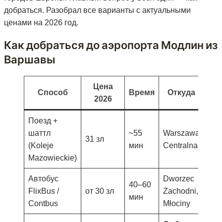
добраться. Разобрал все варианты с актуальными
ценами на 2026 год.
Как добраться до аэропорта Модлин из
Варшавы
Цена
Способ
Время
Откуда
2026
Поезд +
шаттл
~55
Warszawa
31 зл
(Koleje
мин
Centralna
Mazowieckie)
Автобус
Dworzec
40–60
FlixBus /
от 30 зл
Zachodni,
мин
Contbus
Młociny