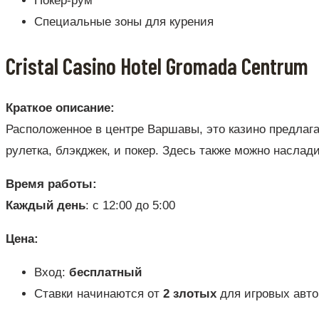
Покер-рум
Специальные зоны для курения
Cristal Casino Hotel Gromada Centrum
Краткое описание:
Расположенное в центре Варшавы, это казино предлага
рулетка, блэкджек, и покер. Здесь также можно наслад
Время работы:
Каждый день
: с 12:00 до 5:00
Цена:
Вход:
бесплатный
Ставки начинаются от
2 злотых
для игровых авто