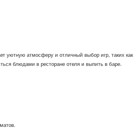
ет уютную атмосферу и отличный выбор игр, таких как
иться блюдами в ресторане отеля и выпить в баре.
матов.