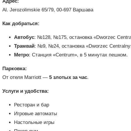
Адрес:
Al. Jerozolimskie 65/79, 00-697 Варшава
Как добраться:
Автобус
: №128, №175, остановка «Dworzec Centra
Трамвай
: №9, №24, остановка «Dworzec Centralny
Метро
: Станция «Centrum», в 5 минутах пешком.
Парковка:
От отеля Marriott —
5 злотых за час
.
Услуги и удобства:
Ресторан и бар
Игровые автоматы
Настольные игры