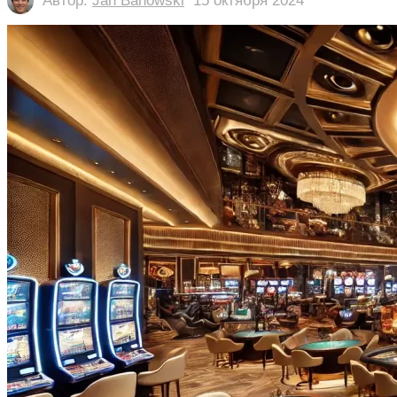
Автор:
Jan Banowski
15 октября 2024