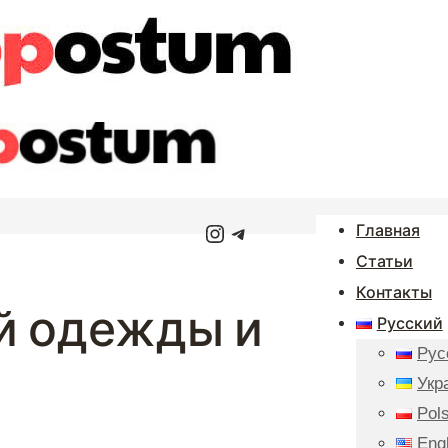
Instagram
Telegram
Главная
Статьи
Контакты
й одежды и
Русский
Рус
Укр
Pols
Eng