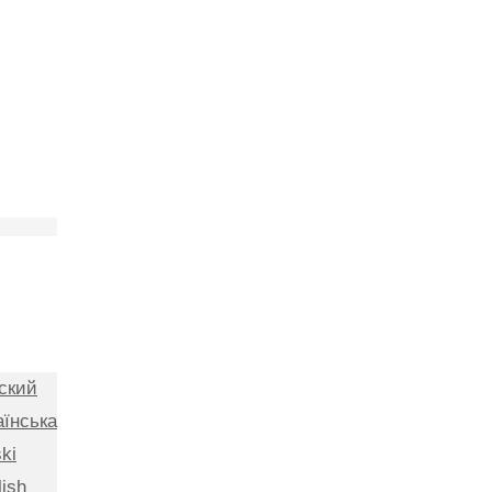
ский
аїнська
ki
lish