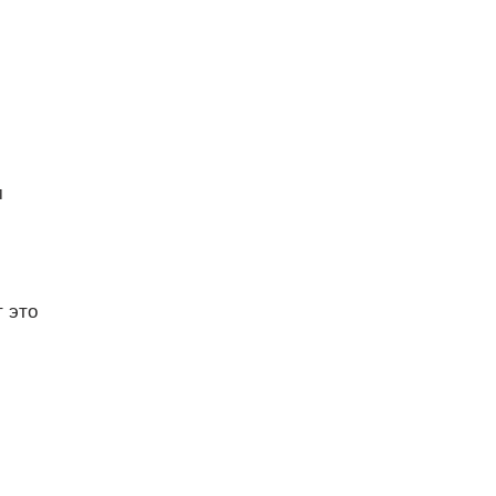
м
т это