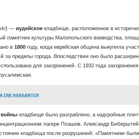
ski
) —
иудейское
кладбище, расположенное в историче
ый памятник культуры Малопольского воеводства, площ
вано в
1800
году, когда еврейская община выкупила учас
й за пределы города. Впоследствии оно было расширено
использована для захоронений. С 1932 года захоронения
русалимская.
и где находится
 войны
кладбище было разграблено, а надгробные пли
концентрационном лагере Плашов. Александр Биберштей
состояние кладбища после разрушений: «Памятники был