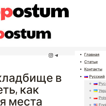
Instagram
Telegram
Главная
Статьи
Контакты
кладбище в
Русский
Рус
ть, как
Укр
я места
Pols
Eng