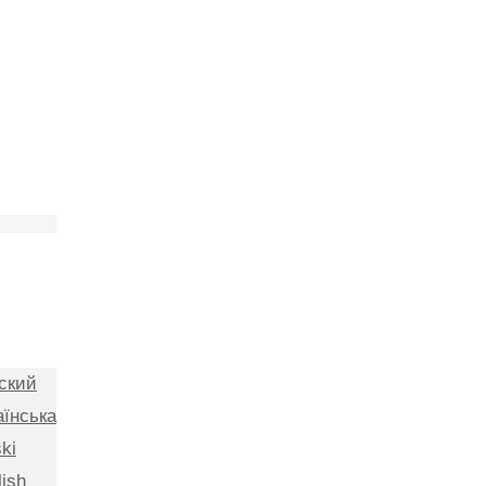
ский
аїнська
ki
lish