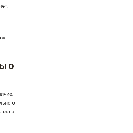
чёт.
тов
ы о
личие.
льного
 его в