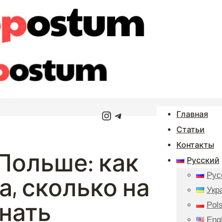
Instagram
Telegram
Главная
Статьи
Контакты
Польше: как
Русский
Рус
а, сколько на
Укр
знать
Pols
Eng