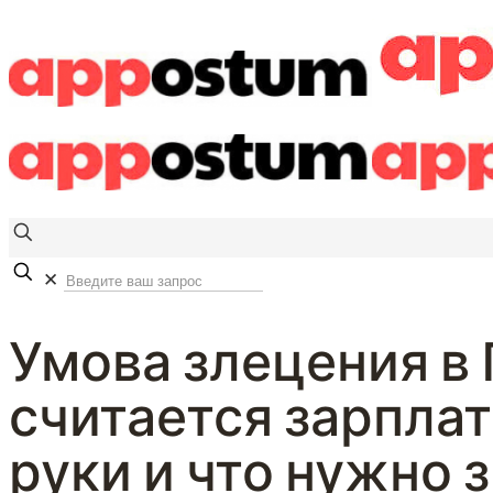
✕
Умова злецения в 
считается зарплат
руки и что нужно 