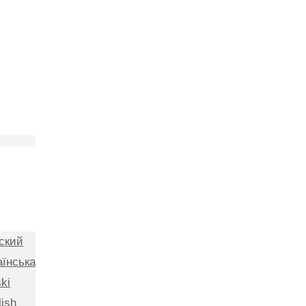
ский
аїнська
ki
lish