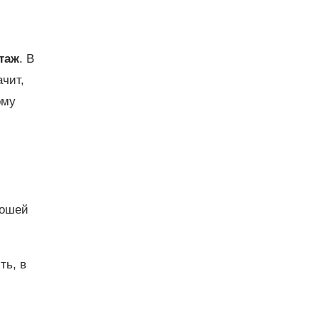
таж
. В
ачит,
ому
рошей
ть, в