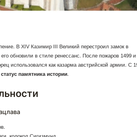
ение. В XIV Казимир III Великий перестроил замок в
 его обновили в стиле ренессанс. После пожаров 1499 и
рец использовался как казарма австрийской армии. С 1
л
статус памятника истории
.
льности
ацлава
в.
ги, колокол Сигизмунд.