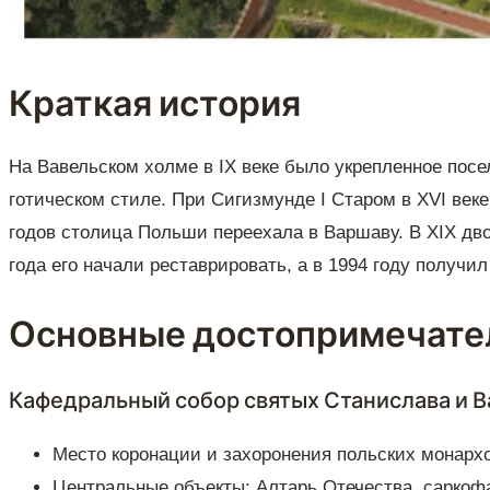
Краткая история
На Вавельском холме в IX веке было укрепленное посел
готическом стиле. При Сигизмунде I Старом в XVI веке
годов столица Польши переехала в Варшаву. В XIX дво
года его начали реставрировать, а в 1994 году получи
Основные достопримечате
Кафедральный собор святых Станислава и В
Место коронации и захоронения польских монархо
Центральные объекты: Алтарь Отечества, саркофа