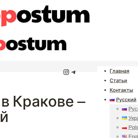
Instagram
Telegram
Главная
Статьи
Контакты
в Кракове —
Русский
Рус
ой
Укр
Pols
Eng