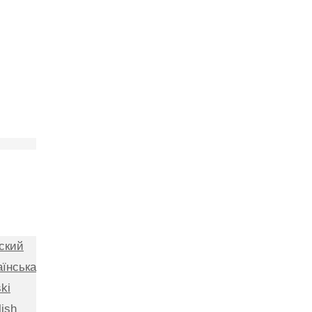
ский
аїнська
ki
lish