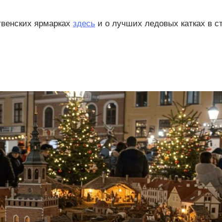
твенских ярмарках
здесь
и о лучших ледовых катках в с