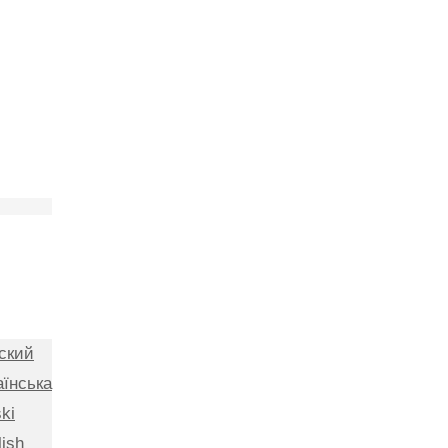
ский
аїнська
ki
lish