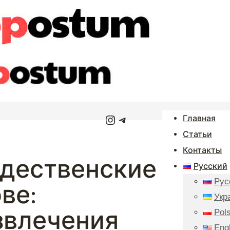
Instagram
Telegram
Главная
Статьи
Контакты
ждественские
Русский
Рус
ве:
Укр
звлечения
Pols
Eng