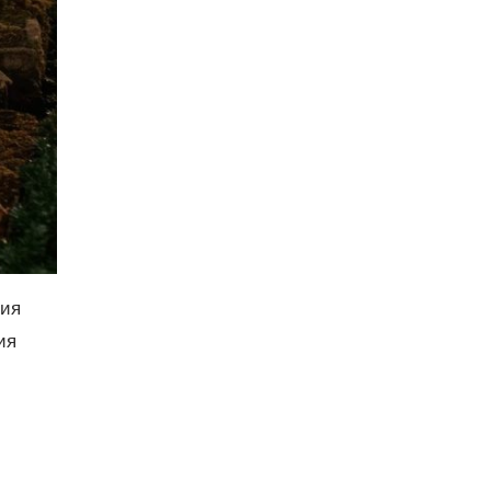
ния
ия